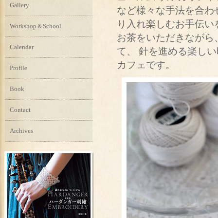
Gallery
など様々な手法を合わ
り入れ楽しむお手伝い
Workshop＆School
お茶をいただきながら
Calendar
て、 針を進める楽し
カフェです。
Profile
Book
Contact
Archives