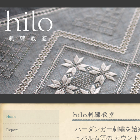
Home
ハーダンガー刺繍を始
Report
ュバルム等の カウン