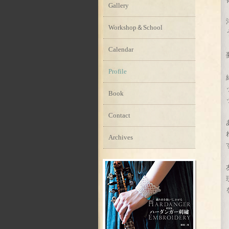
Gallery
Workshop＆School
Calendar
Profile
Book
Contact
Archives