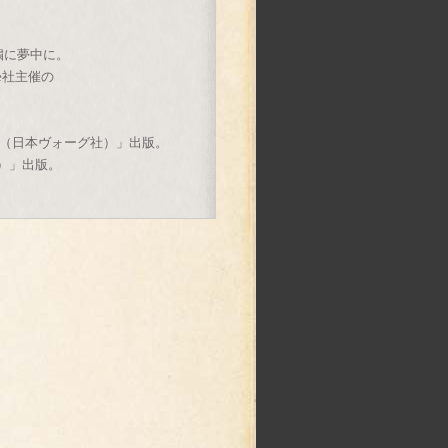
繍に夢中に。
dle社主催の
刺繍（日本ヴォーグ社）」出版。
社）」出版。