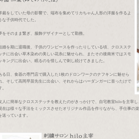
洋裁をしていた母の影響で、端布を集めてリカちゃん人形の洋服を作るよ
うな子供時代でした。
夢をそのまま繋ぎ、服飾デザイナーとして勤務。
結婚を期に退職後、子供のワンピースを作ったりしている頃、クロスステ
ッチに出会い草木染めの美しい花糸に魅せられ、またその後南米ではスモ
ッキングに出会い、眠るのを惜しんで刺し続けてきました。
ある日、食器の専門店で購入した1枚のドロンワークのナフキンに魅せら
れ、そして高岡早苗先生に出会い、それからはハーダンガーに首ったけで
す。
友人に簡単なクロスステッチを教えたのがきっかけで、自宅教室hiloを主宰し
現在は様々な手法をミックスさせたオリジナル作品を作りながら、手仕事の
を送っています。