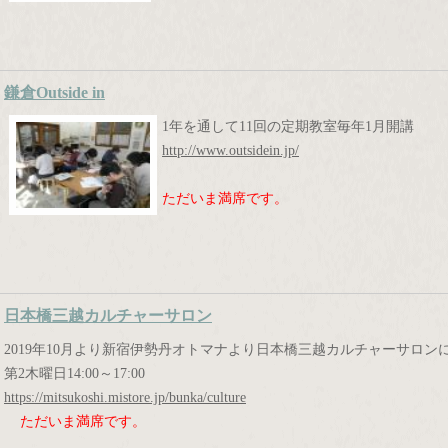
鎌倉Outside in
1年を通して11回の定期教室毎年1月開
http://www.outsidein.jp/
ただいま満席です。
日本橋三越カルチャーサロン
2019年10月より新宿伊勢丹オトマナより日本橋三越カルチャーサロン
第2木曜日14:00～17:00
https://mitsukoshi.mistore.jp/bunka/culture
ただいま満席です。