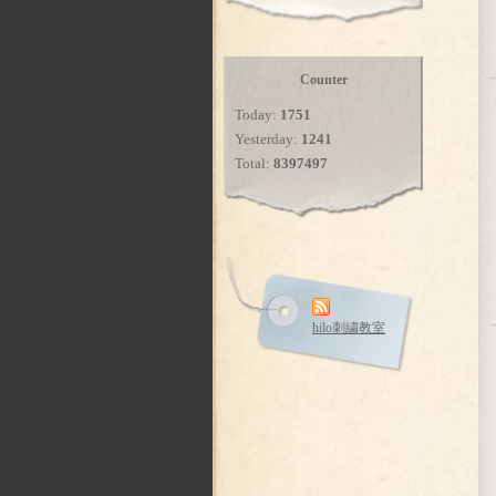
Counter
Today:
1751
Yesterday:
1241
Total:
8397497
hilo刺繍教室