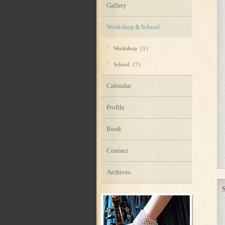
Gallery
Workshop＆School
Workshop（1）
School（7）
Calendar
Profile
Book
Contact
Archives