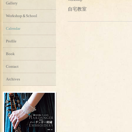
Gallery
自宅教室
Workshop＆School
Calendar
Profile
Book
Contact
Archives