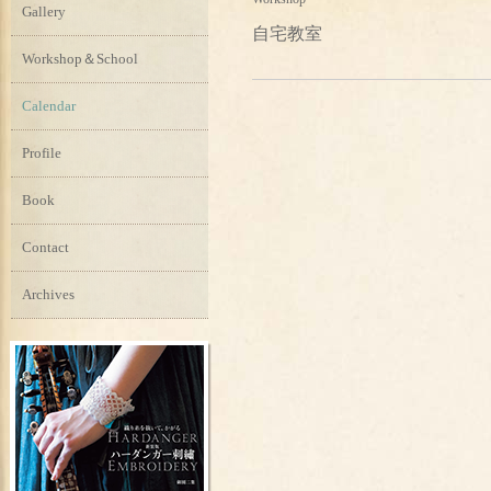
Gallery
自宅教室
Workshop＆School
Calendar
Profile
Book
Contact
Archives