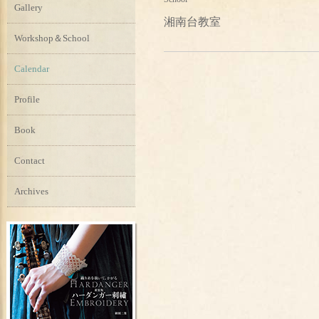
Gallery
湘南台教室
Workshop＆School
Calendar
Profile
Book
Contact
Archives