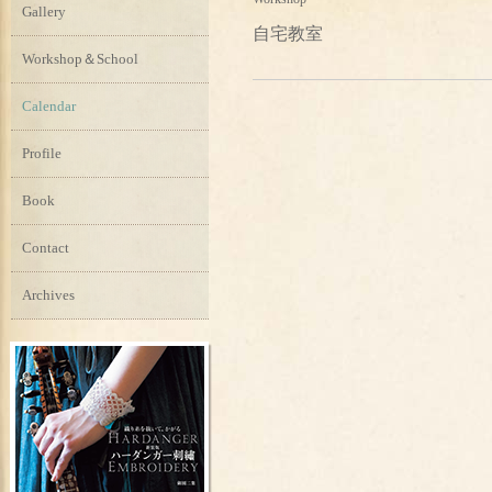
Gallery
自宅教室
Workshop＆School
Calendar
Profile
Book
Contact
Archives