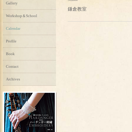
Gallery
鎌倉教室
Workshop＆School
Calendar
Profile
Book
Contact
Archives