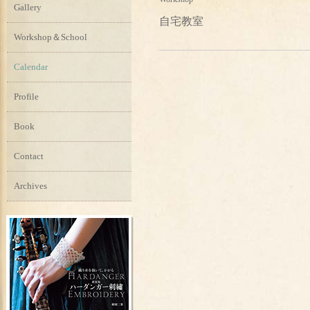
Gallery
自宅教室
Workshop＆School
Calendar
Profile
Book
Contact
Archives