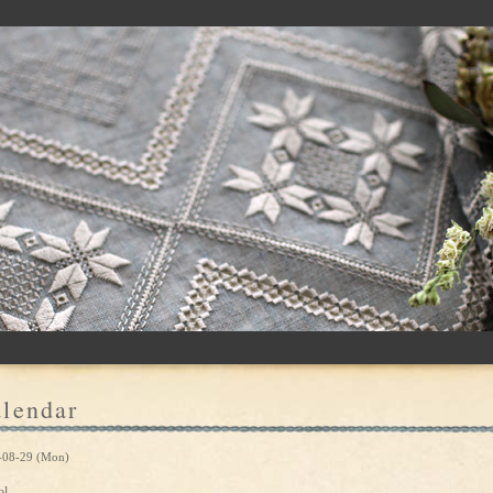
lendar
-08-29 (Mon)
ol