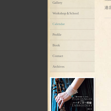
Gallery
港
Workshop＆School
Calendar
Profile
Book
Contact
Archives