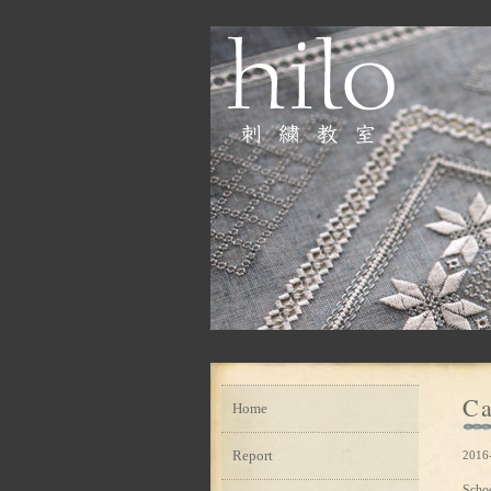
Ca
Home
Report
2016
Scho