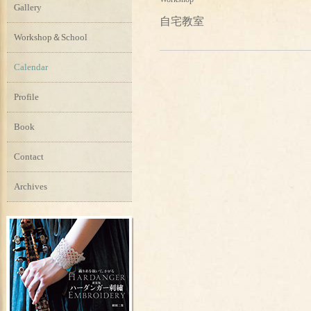
Gallery
自宅教室
Workshop＆School
Calendar
Profile
Book
Contact
Archives