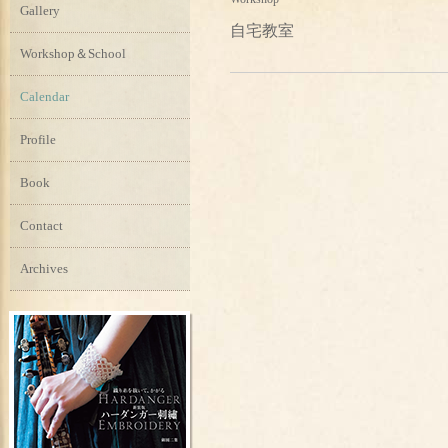
Gallery
自宅教室
Workshop＆School
Calendar
Profile
Book
Contact
Archives