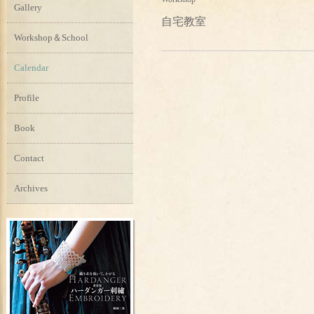
Gallery
自宅教室
Workshop＆School
Calendar
Profile
Book
Contact
Archives