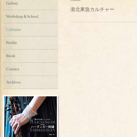
Gallery
港北東急カルチャー
Workshop＆School
Calendar
Profile
Book
Contact
Archives