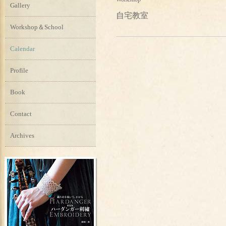
Gallery
自宅教室
Workshop＆School
Calendar
Profile
Book
Contact
Archives