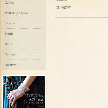
Gallery
自宅教室
Workshop＆School
Calendar
Profile
Book
Contact
Archives