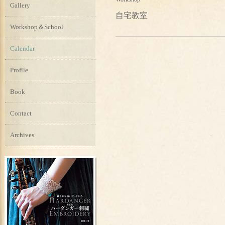
Gallery
自宅教室
Workshop＆School
Calendar
Profile
Book
Contact
Archives