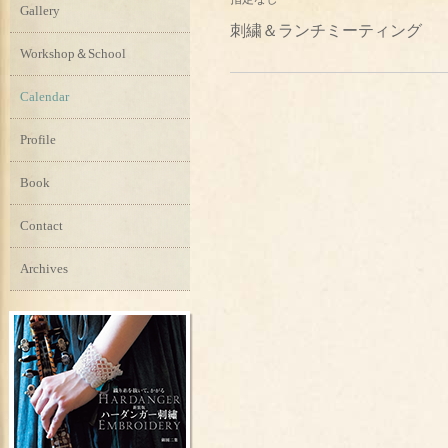
Gallery
刺繍＆ランチミーティング
Workshop＆School
Calendar
Profile
Book
Contact
Archives