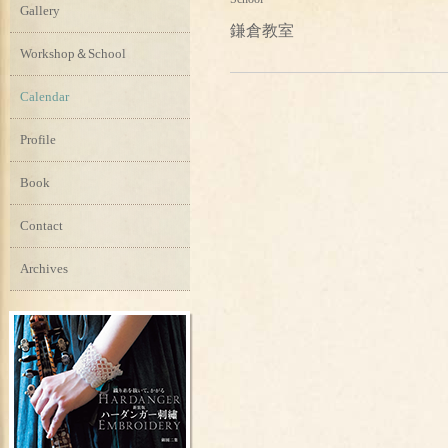
Gallery
鎌倉教室
Workshop＆School
Calendar
Profile
Book
Contact
Archives