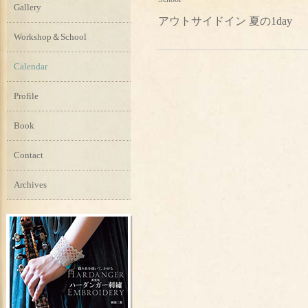
Gallery
アウトサイドイン 夏の1day
Workshop＆School
Calendar
Profile
Book
Contact
Archives