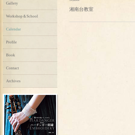
Gallery
湘南台教室
Workshop＆School
Calendar
Profile
Book
Contact
Archives