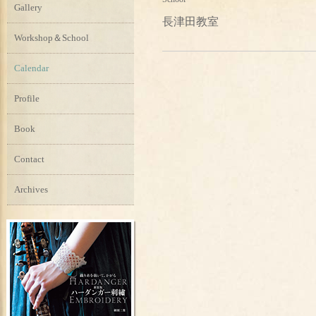
Gallery
長津田教室
Workshop＆School
Calendar
Profile
Book
Contact
Archives