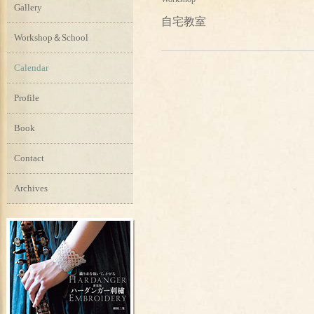
Gallery
自宅教室
Workshop＆School
Calendar
Profile
Book
Contact
Archives