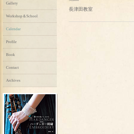
Gallery
長津田教室
Workshop＆School
Calendar
Profile
Book
Contact
Archives