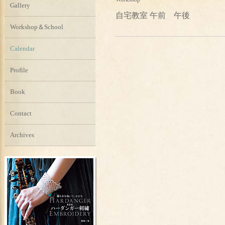
Gallery
自宅教室 午前 午後
Workshop＆School
Calendar
Profile
Book
Contact
Archives