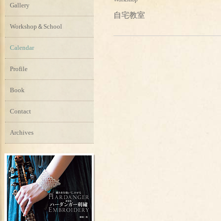
Gallery
自宅教室
Workshop＆School
Calendar
Profile
Book
Contact
Archives