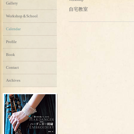
Gallery
自宅教室
Workshop＆School
Calendar
Profile
Book
Contact
Archives