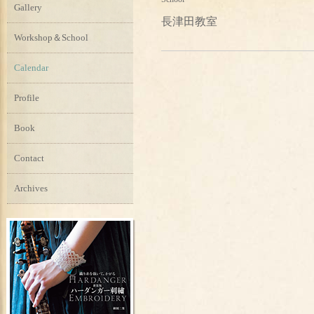
Gallery
長津田教室
Workshop＆School
Calendar
Profile
Book
Contact
Archives