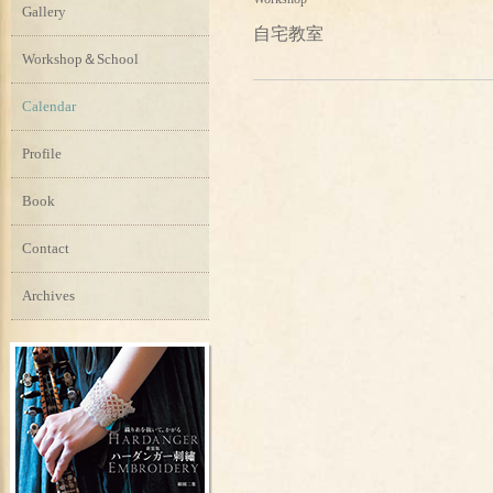
Gallery
自宅教室
Workshop＆School
Calendar
Profile
Book
Contact
Archives