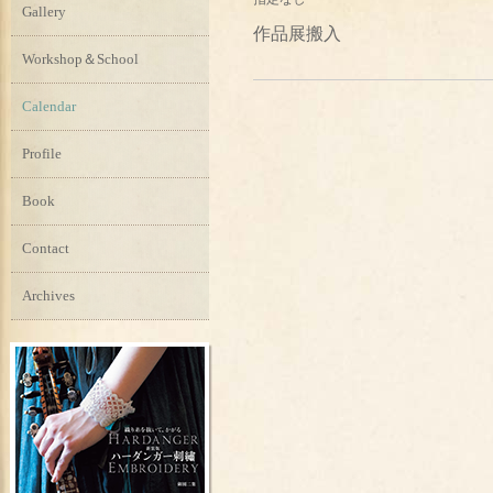
Gallery
作品展搬入
Workshop＆School
Calendar
Profile
Book
Contact
Archives