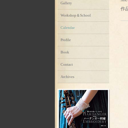
Gallery
作
Workshop＆School
Calendar
Profile
Book
Contact
Archives