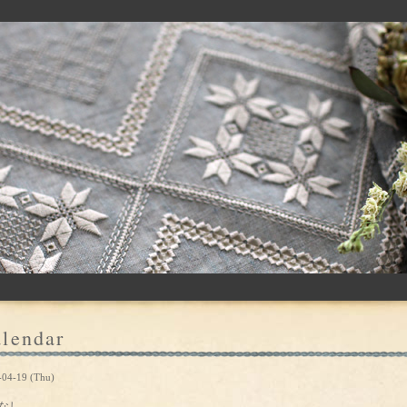
lendar
-04-19 (Thu)
なし