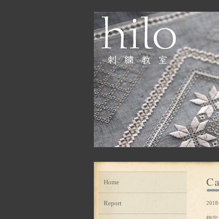
Ca
Home
Report
2018
指定