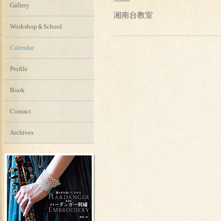
Gallery
湘南台教室
Workshop＆School
Calendar
Profile
Book
Contact
Archives