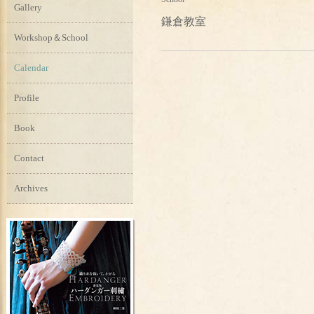
Gallery
鎌倉教室
Workshop＆School
Calendar
Profile
Book
Contact
Archives