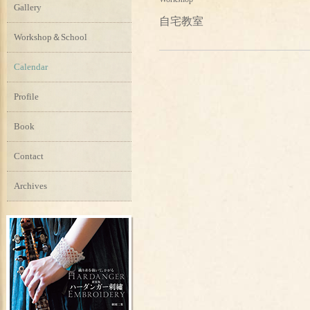
Gallery
自宅教室
Workshop＆School
Calendar
Profile
Book
Contact
Archives