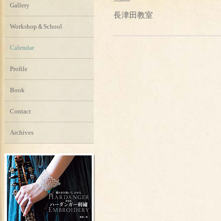
Gallery
長津田教室
Workshop＆School
Calendar
Profile
Book
Contact
Archives