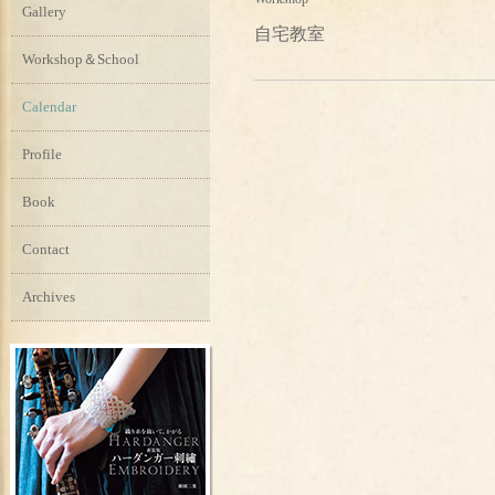
Gallery
自宅教室
Workshop＆School
Calendar
Profile
Book
Contact
Archives