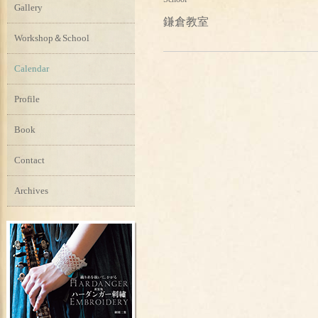
Gallery
鎌倉教室
Workshop＆School
Calendar
Profile
Book
Contact
Archives