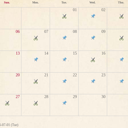
Sun.
Mon.
Tue.
Wed.
Thu.
01
02
06
07
08
09
13
14
15
16
20
21
22
23
27
28
29
30
5-07-01 (Tue)