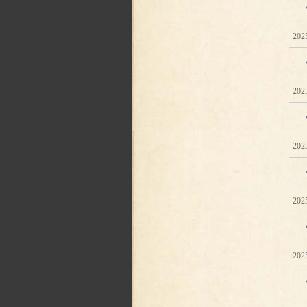
202
2025
202
202
202