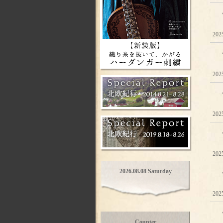
202
202
2025
202
2026.08.08 Saturday
202
Counter