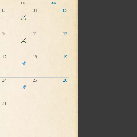
Fri.
Sat.
03
04
05
10
11
12
17
18
19
24
25
26
31