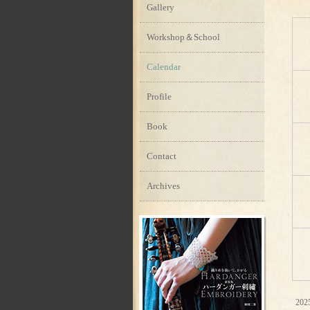
Gallery
Workshop＆School
Calendar
Profile
Book
Contact
Archives
202