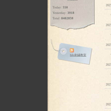
202
Today:
550
Yesterday:
3918
Total:
8402059
202
2025
hilo刺繍教室
202
202
202