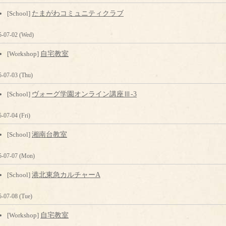
[School]
たまがわコミュニティクラブ
5-07-02 (Wed)
[Workshop]
自宅教室
5-07-03 (Thu)
[School]
ヴォーグ学園オンライン講座Ⅲ-3
-07-04 (Fri)
[School]
湘南台教室
5-07-07 (Mon)
[School]
港北東急カルチャーA
5-07-08 (Tue)
[Workshop]
自宅教室