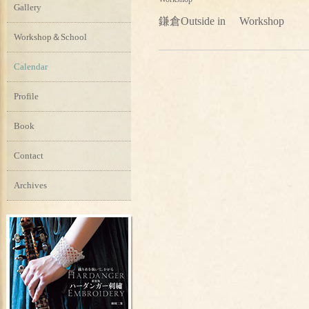
Gallery
鎌倉Outside in Workshop
Workshop＆School
Calendar
Profile
Book
Contact
Archives