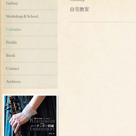
Gallery
自宅教室
Workshop＆School
Calendar
Profile
Book
Contact
Archives