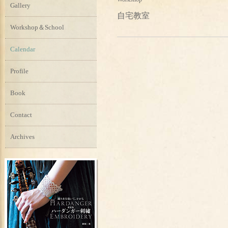
Gallery
自宅教室
Workshop＆School
Calendar
Profile
Book
Contact
Archives