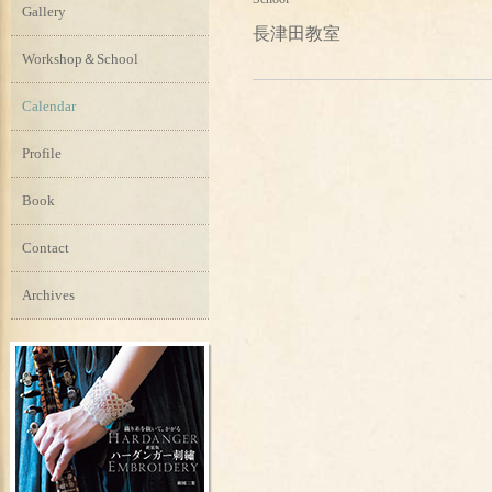
Gallery
長津田教室
Workshop＆School
Calendar
Profile
Book
Contact
Archives