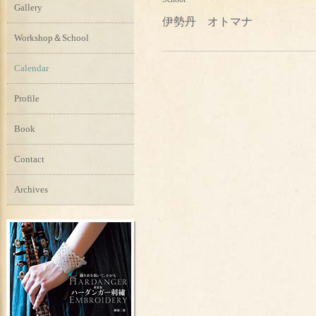
Gallery
伊勢丹 オトマナ
Workshop＆School
Calendar
Profile
Book
Contact
Archives