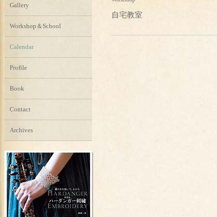
Gallery
自宅教室
Workshop＆School
Calendar
Profile
Book
Contact
Archives