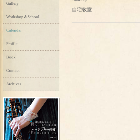
Gallery
自宅教室
Workshop＆School
Calendar
Profile
Book
Contact
Archives