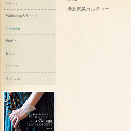
Gallery
港北東急カルチャー
Workshop＆School
Calendar
Profile
Book
Contact
Archives