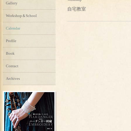
Gallery
自宅教室
Workshop＆School
Calendar
Profile
Book
Contact
Archives