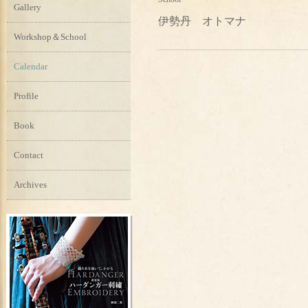
Gallery
伊勢丹 オトマナ
Workshop＆School
Calendar
Profile
Book
Contact
Archives