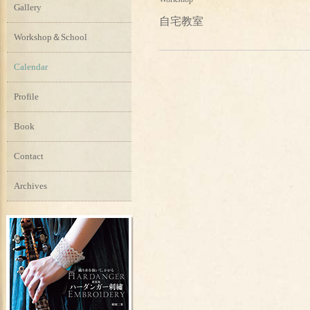
Gallery
自宅教室
Workshop＆School
Calendar
Profile
Book
Contact
Archives