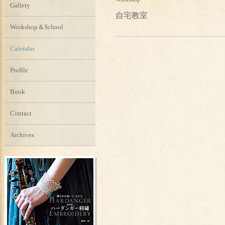
Gallery
自宅教室
Workshop＆School
Calendar
Profile
Book
Contact
Archives